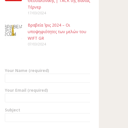
Θεσσαλονίκης | TACK της Βάνιας
Τέρνερ
17/03/2024
Βραβεία Ίρις 2024 – Οι
υποψηφιότητες των μελών του
WIFT GR
07/03/2024
Your Name (required)
Your Email (required)
Subject