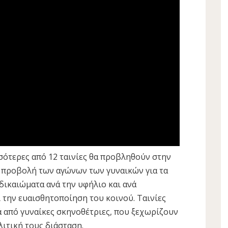
ότερες από 12 ταινίες θα προβληθούν στην
ν προβολή των αγώνων των γυναικών για τα
ικαιώματα ανά την υφήλιο και ανά
 την ευαισθητοποίηση του κοινού. Ταινίες
 από γυναίκες σκηνοθέτριες, που ξεχωρίζουν
λιτική τους διάσταση.