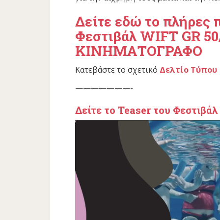
Δείτε εδώ το πλήρες 
Φεστιβάλ WIFT GR 5
ΚΙΝΗΜΑΤΟΓΡΑΦΟ
Κατεβάστε το σχετικό
Δελτίο Τύπου
———————-
Δείτε το Teaser
του Φεστιβάλ