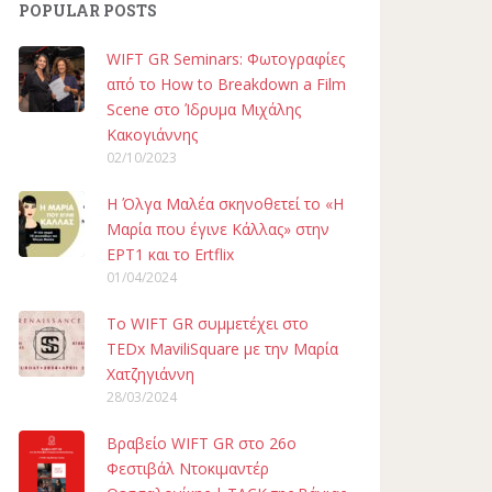
POPULAR POSTS
WIFT GR Seminars: Φωτογραφίες
από το How to Breakdown a Film
Scene στο Ίδρυμα Μιχάλης
Κακογιάννης
02/10/2023
H Όλγα Μαλέα σκηνοθετεί το «Η
Μαρία που έγινε Κάλλας» στην
ΕΡΤ1 και το Ertflix
01/04/2024
To WIFT GR συμμετέχει στο
TEDx MaviliSquare με την Μαρία
Χατζηγιάννη
28/03/2024
Βραβείο WIFT GR στο 26ο
Φεστιβάλ Ντοκιμαντέρ