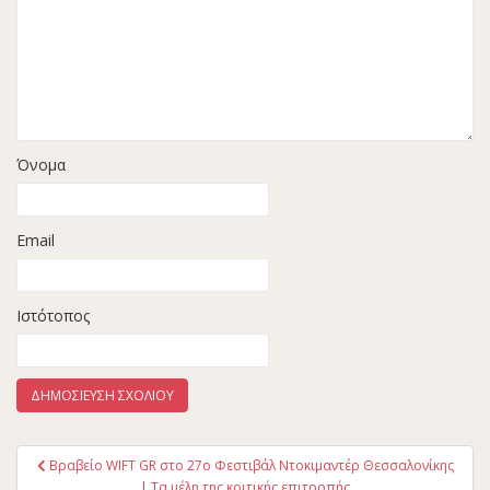
Όνομα
Email
Ιστότοπος
Πλοήγηση
Βραβείο WIFT GR στο 27ο Φεστιβάλ Ντοκιμαντέρ Θεσσαλονίκης
άρθρων
| Τα μέλη της κριτικής επιτροπής