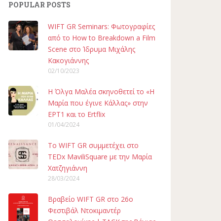
POPULAR POSTS
WIFT GR Seminars: Φωτογραφίες
από το How to Breakdown a Film
Scene στο Ίδρυμα Μιχάλης
Κακογιάννης
02/10/2023
H Όλγα Μαλέα σκηνοθετεί το «Η
Μαρία που έγινε Κάλλας» στην
ΕΡΤ1 και το Ertflix
01/04/2024
To WIFT GR συμμετέχει στο
TEDx MaviliSquare με την Μαρία
Χατζηγιάννη
28/03/2024
Βραβείο WIFT GR στο 26ο
Φεστιβάλ Ντοκιμαντέρ