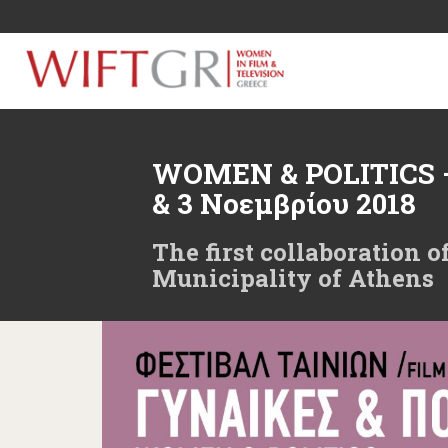
S
k
i
p
t
o
m
WOMEN & POLITICS 
a
i
& 3 Νοεμβρίου 2018
n
c
The first collaboration 
o
Municipality of Athens
n
t
e
n
t