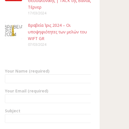
Θεσσαλονίκης | TACK της Βάνιας
Τέρνερ
17/03/2024
Βραβεία Ίρις 2024 – Οι
υποψηφιότητες των μελών του
WIFT GR
07/03/2024
Your Name (required)
Your Email (required)
Subject