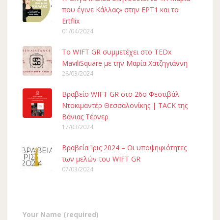
που έγινε Κάλλας» στην ΕΡΤ1 και το
Ertflix
01/04/2024
To WIFT GR συμμετέχει στο TEDx
MaviliSquare με την Μαρία Χατζηγιάννη
28/03/2024
Βραβείο WIFT GR στο 26ο Φεστιβάλ
Ντοκιμαντέρ Θεσσαλονίκης | TACK της
Βάνιας Τέρνερ
17/03/2024
Βραβεία Ίρις 2024 – Οι υποψηφιότητες
των μελών του WIFT GR
07/03/2024
Your Name (required)