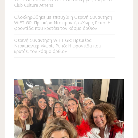
Club Culture Athens
Ολοκληρώθηκε με επιτυχία η Θερινή Συνάντηση
WIFT GR: Πρεμιέρα Ντοκιμαντέρ «Χωρίς Ρεπό: Η
φροντίδα που κρατάει τον κόσμο όρθιο»
Θερινή Συνάντηση WIFT GR: Πρεμιέρα
Ντοκιμαντέρ «Χωρίς Ρεπό: Η φροντίδα που
κρατάει τον κόσμο όρθιο»