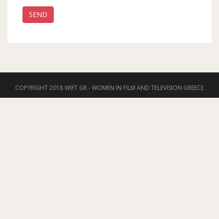
COPYRIGHT 2018 WIFT GR - WOMEN IN FILM AND TELEVISION GREECE