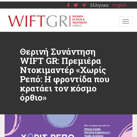
S
Ελληνικα
English
k
i
TOGG
p
t
o
m
Θερινή Συνάντηση
a
WIFT GR: Πρεμιέρα
i
n
Ντοκιμαντέρ «Χωρίς
c
Ρεπό: Η φροντίδα που
o
κρατάει τον κόσμο
n
όρθιο»
t
e
n
t