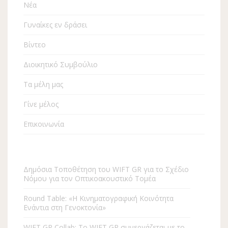
Νέα
Γυναίκες εν δράσει
Βίντεο
Διοικητικό Συμβούλιο
Τα μέλη μας
Γίνε μέλος
Επικοινωνία
Δημόσια Τοποθέτηση του WIFT GR για το Σχέδιο
Νόμου για τον Οπτικοακουστικό Τομέα
Round Table: «Η Kινηματογραφική Κοινότητα
Ενάντια στη Γενοκτονία»
WIFT GR Collab: To WIFT GR συνεργάζεται με το