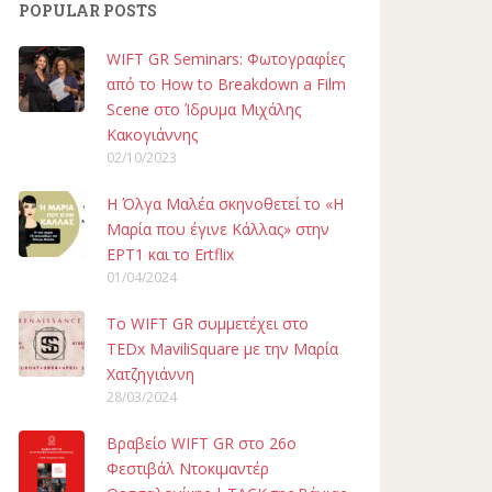
POPULAR POSTS
WIFT GR Seminars: Φωτογραφίες
από το How to Breakdown a Film
Scene στο Ίδρυμα Μιχάλης
Κακογιάννης
02/10/2023
H Όλγα Μαλέα σκηνοθετεί το «Η
Μαρία που έγινε Κάλλας» στην
ΕΡΤ1 και το Ertflix
01/04/2024
To WIFT GR συμμετέχει στο
TEDx MaviliSquare με την Μαρία
Χατζηγιάννη
28/03/2024
Βραβείο WIFT GR στο 26ο
Φεστιβάλ Ντοκιμαντέρ