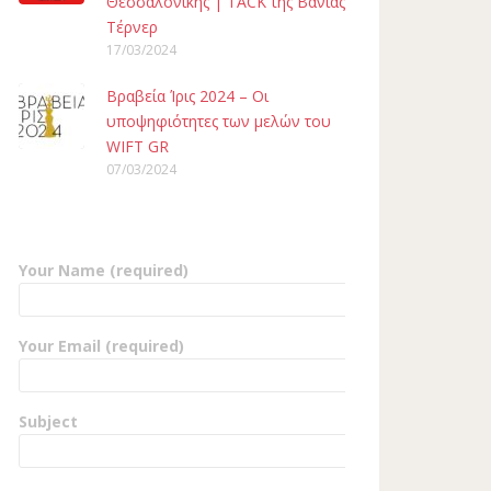
Θεσσαλονίκης | TACK της Βάνιας
Τέρνερ
17/03/2024
Βραβεία Ίρις 2024 – Οι
υποψηφιότητες των μελών του
WIFT GR
07/03/2024
Your Name (required)
Your Email (required)
Subject