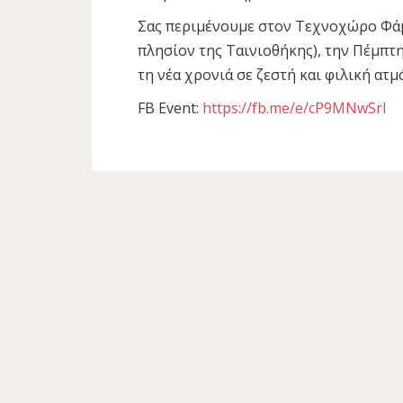
Σας περιμένουμε στον Τεχνοχώρο Φάμ
πλησίον της Ταινιοθήκης), την Πέμπτη
τη νέα χρονιά σε ζεστή και φιλική ατμ
FB Event:
https://fb.me/e/cP9MNwSrI