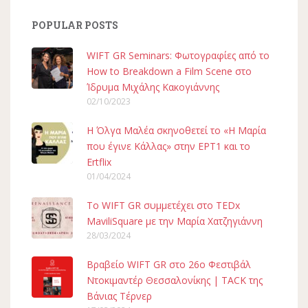
POPULAR POSTS
WIFT GR Seminars: Φωτογραφίες από το
How to Breakdown a Film Scene στο
Ίδρυμα Μιχάλης Κακογιάννης
02/10/2023
H Όλγα Μαλέα σκηνοθετεί το «Η Μαρία
που έγινε Κάλλας» στην ΕΡΤ1 και το
Ertflix
01/04/2024
To WIFT GR συμμετέχει στο TEDx
MaviliSquare με την Μαρία Χατζηγιάννη
28/03/2024
Βραβείο WIFT GR στο 26ο Φεστιβάλ
Ντοκιμαντέρ Θεσσαλονίκης | TACK της
Βάνιας Τέρνερ