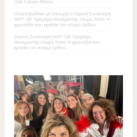
Club Culture Athens
Ολοκληρώθηκε με επιτυχία η Θερινή Συνάντηση
WIFT GR: Πρεμιέρα Ντοκιμαντέρ «Χωρίς Ρεπό: Η
φροντίδα που κρατάει τον κόσμο όρθιο»
Θερινή Συνάντηση WIFT GR: Πρεμιέρα
Ντοκιμαντέρ «Χωρίς Ρεπό: Η φροντίδα που
κρατάει τον κόσμο όρθιο»