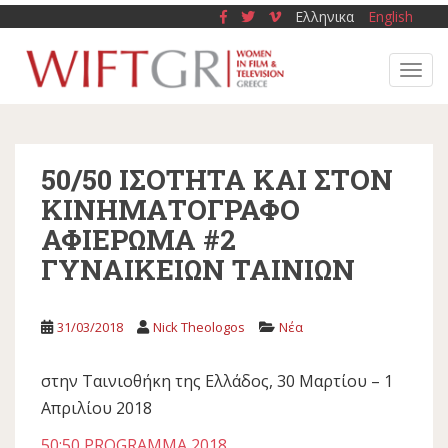
S
Ελληνικα
English
k
i
TOGG
p
t
o
m
50/50 ΙΣΟΤΗΤΑ ΚΑΙ ΣΤΟΝ
a
i
ΚΙΝΗΜΑΤΟΓΡΑΦΟ
n
ΑΦΙΕΡΩΜΑ #2
c
ΓΥΝΑΙΚΕΙΩΝ ΤΑΙΝΙΩΝ
o
n
t
31/03/2018
Nick Theologos
Νέα
e
n
t
στην Ταινιοθήκη της Ελλάδος, 30 Μαρτίου – 1
Απριλίου 2018
50:50 PROGRAMMA 2018