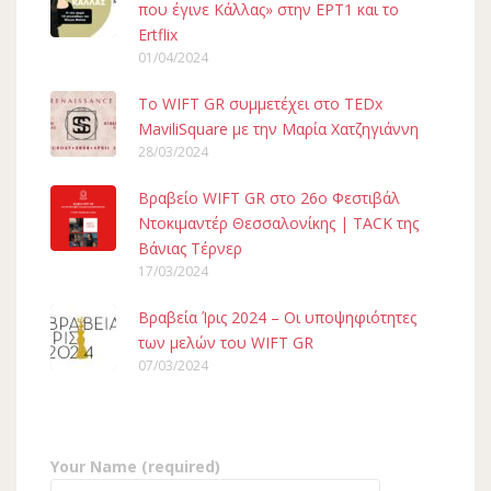
που έγινε Κάλλας» στην ΕΡΤ1 και το
Ertflix
01/04/2024
To WIFT GR συμμετέχει στο TEDx
MaviliSquare με την Μαρία Χατζηγιάννη
28/03/2024
Βραβείο WIFT GR στο 26ο Φεστιβάλ
Ντοκιμαντέρ Θεσσαλονίκης | TACK της
Βάνιας Τέρνερ
17/03/2024
Βραβεία Ίρις 2024 – Οι υποψηφιότητες
των μελών του WIFT GR
07/03/2024
Your Name (required)